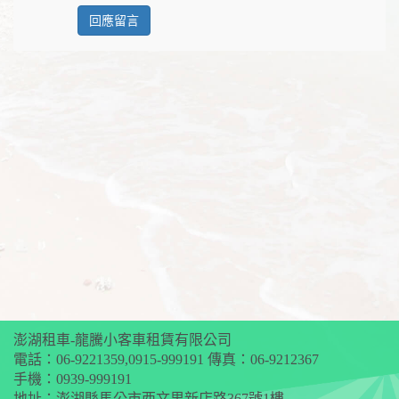
澎湖租車-龍騰小客車租賃有限公司
電話：
06-9221359
,
0915-999191
傳真：06-9212367
手機：
0939-999191
地址：澎湖縣馬公市西文里新店路367號1樓