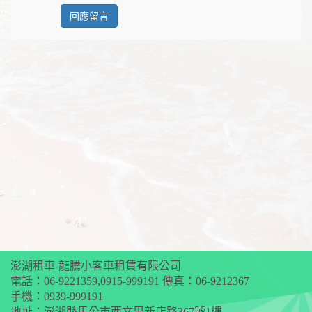
澎湖租車-龍騰小客車租賃有限公司
電話：
06-9221359
,
0915-999191
傳真：06-9212367
手機：
0939-999191
地址：澎湖縣馬公市西文里新店路367號1樓