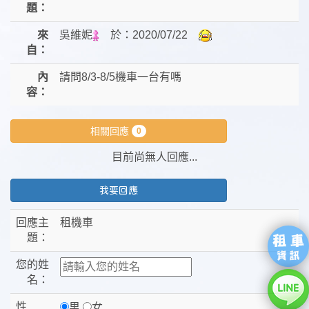
題：
來
吳維妮
於：
2020/07/22
自：
內
請問8/3-8/5機車一台有嗎
容：
相關回應
0
目前尚無人回應...
我要回應
回應主
租機車
題：
您的姓
名：
性
男
女