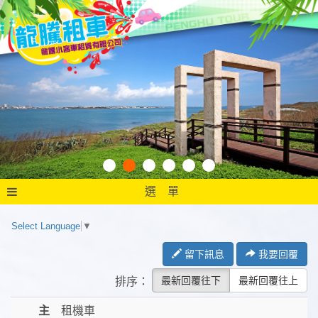
選 單
Select Language
▼
留下訊息
我要回覆
最新回覆往下
最新回覆往上
排序：
主
租機車