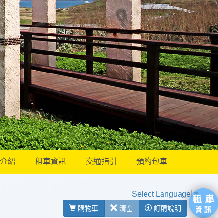
介紹
租車資訊
交通指引
預約包車
Select Language
▼
購物車
清空
訂購說明