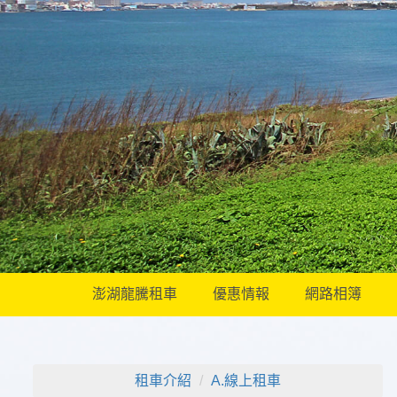
澎湖龍騰租車
優惠情報
網路相簿
租車介紹
A.線上租車