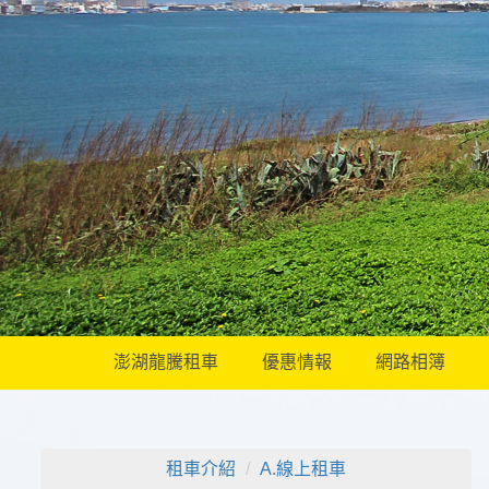
澎湖龍騰租車
優惠情報
網路相簿
租車介紹
A.線上租車